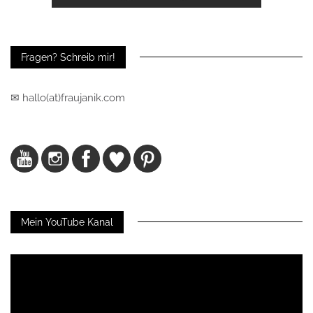
Fragen? Schreib mir!
✉ hallo(at)fraujanik.com
Mein YouTube Kanal
Video-
Player