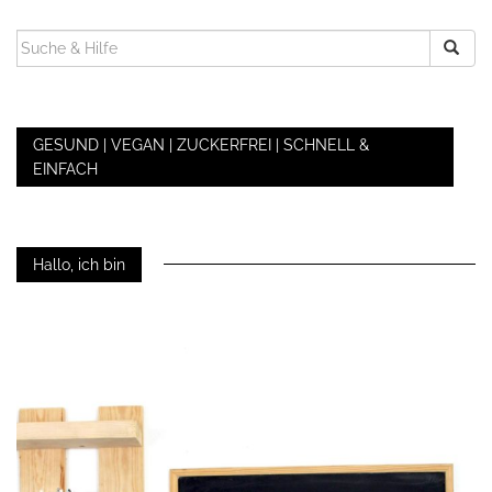
SUCHEN
NACH:
GESUND | VEGAN | ZUCKERFREI | SCHNELL &
EINFACH
Hallo, ich bin