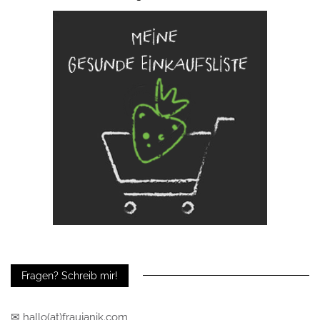
Fragen? Schreib mir!
✉ hallo(at)fraujanik.com