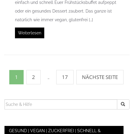
einfach und schnell Euer Frühstücksbuffet aufpeppt
oder ein gesundes Dessert zaubert. Das ganze ist
natürlich wie immer vegan, glutenfrei […]
Weiterlesen
Beitragsnavigation
1
2
17
NÄCHSTE SEITE
…
SUCHEN
NACH:
GESUND | VEGAN | ZUCKERFREI | SCHNELL &