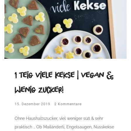
1 Teig viele Kekse | vegan &
wenig Zucker!
15. Dezember 2019
2 Kommentare
Ohne Haushaltszucker, viel weniger süß & sehr
praktisch … Ob Mailänderli, Engelsaugen, Nusskekse