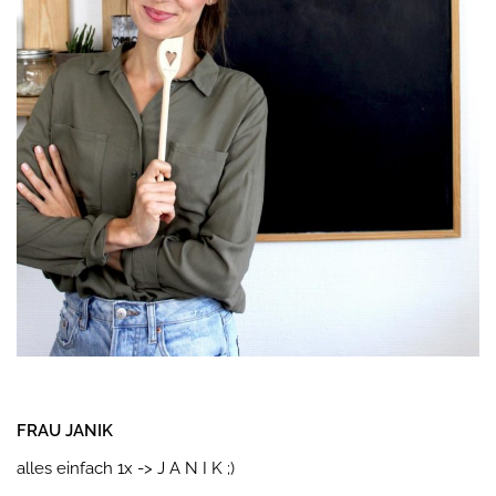
FRAU JANIK
alles einfach 1x -> J A N I K ;)