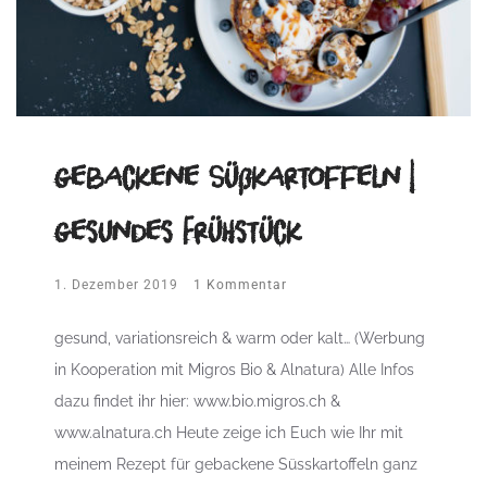
gebackene Süßkartoffeln |
gesundes Frühstück
1. Dezember 2019
1 Kommentar
gesund, variationsreich & warm oder kalt… (Werbung
in Kooperation mit Migros Bio & Alnatura) Alle Infos
dazu findet ihr hier: www.bio.migros.ch &
www.alnatura.ch Heute zeige ich Euch wie Ihr mit
meinem Rezept für gebackene Süsskartoffeln ganz