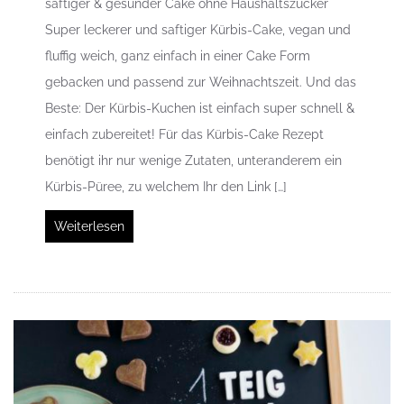
saftiger & gesunder Cake ohne Haushaltszucker
Super leckerer und saftiger Kürbis-Cake, vegan und
fluffig weich, ganz einfach in einer Cake Form
gebacken und passend zur Weihnachtszeit. Und das
Beste: Der Kürbis-Kuchen ist einfach super schnell &
einfach zubereitet! Für das Kürbis-Cake Rezept
benötigt ihr nur wenige Zutaten, unteranderem ein
Kürbis-Püree, zu welchem Ihr den Link […]
Weiterlesen