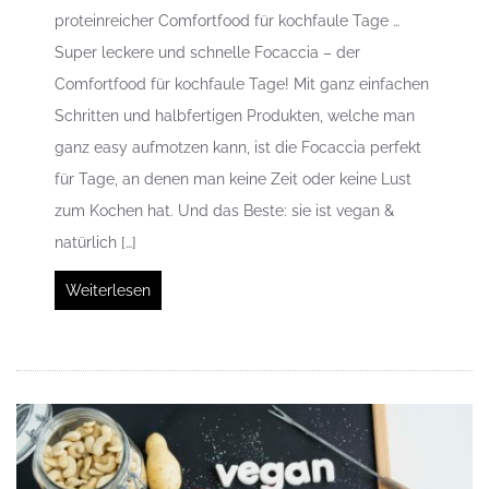
proteinreicher Comfortfood für kochfaule Tage …
Super leckere und schnelle Focaccia – der
Comfortfood für kochfaule Tage! Mit ganz einfachen
Schritten und halbfertigen Produkten, welche man
ganz easy aufmotzen kann, ist die Focaccia perfekt
für Tage, an denen man keine Zeit oder keine Lust
zum Kochen hat. Und das Beste: sie ist vegan &
natürlich […]
Weiterlesen