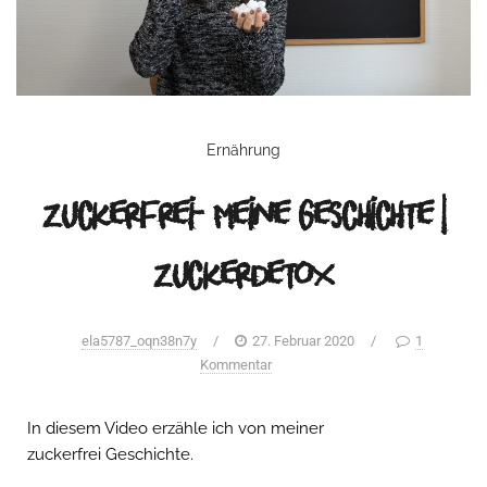
Ernährung
Zuckerfrei- Meine Geschichte |
Zuckerdetox
ela5787_oqn38n7y
/
27. Februar 2020
/
1
Kommentar
In diesem Video erzähle ich von meiner
zuckerfrei
Geschichte.