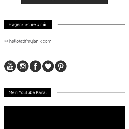
Fragen? Schreib mir!
✉ hallo(at)fraujanik.com
Mein YouTube Kanal
Video-
Player