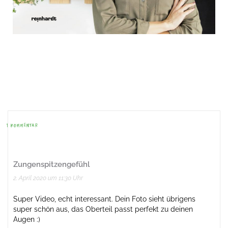
Beitrags-
Navigation
1 KOMMENTAR
Zungenspitzengefühl
2. April 2020 um 11:30 Uhr
Super Video, echt interessant. Dein Foto sieht übrigens
super schön aus, das Oberteil passt perfekt zu deinen
Augen :)