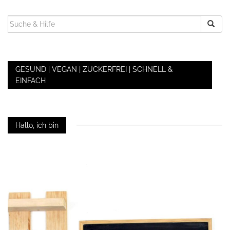
SUCHEN
NACH:
GESUND | VEGAN | ZUCKERFREI | SCHNELL &
EINFACH
Hallo, ich bin