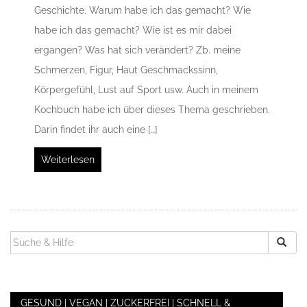
Geschichte. Warum habe ich das gemacht? Wie
habe ich das gemacht? Wie ist es mir dabei
ergangen? Was hat sich verändert? Zb. meine
Schmerzen, Figur, Haut Geschmackssinn,
Körpergefühl, Lust auf Sport usw. Auch in meinem
Kochbuch habe ich über dieses Thema geschrieben.
Darin findet ihr auch eine […]
Weiterlesen
SUCHEN
NACH:
GESUND | VEGAN | ZUCKERFREI | SCHNELL &