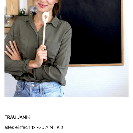
FRAU JANIK
alles einfach 1x -> J A N I K ;)