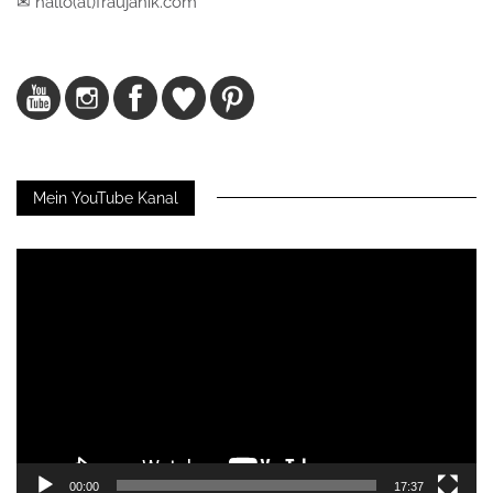
✉ hallo(at)fraujanik.com
Mein YouTube Kanal
Video-
Player
00:00
17:37