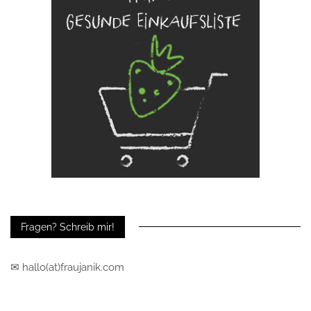
Fragen? Schreib mir!
✉ hallo(at)fraujanik.com