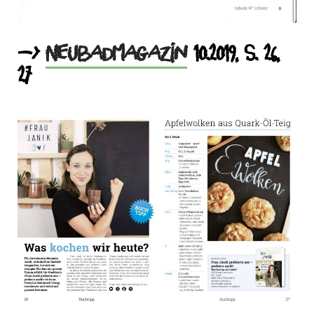
–>
Neubadmagazin
10.2019, S. 26,
27