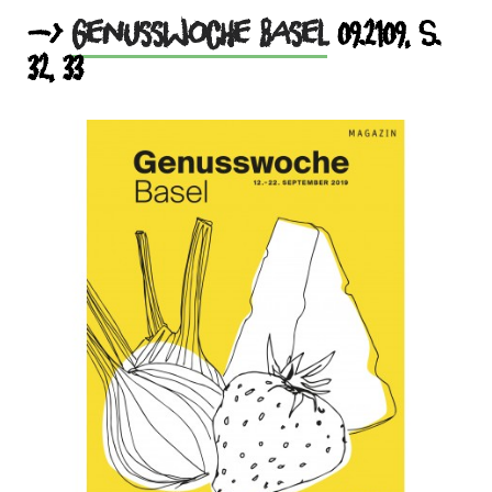
–>
Genusswoche Basel
09.2109, S.
32, 33