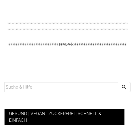
SUCHEN
NACH:
GESUND | VEGAN | ZUCKERFREI | SCHNELL &
EINFACH