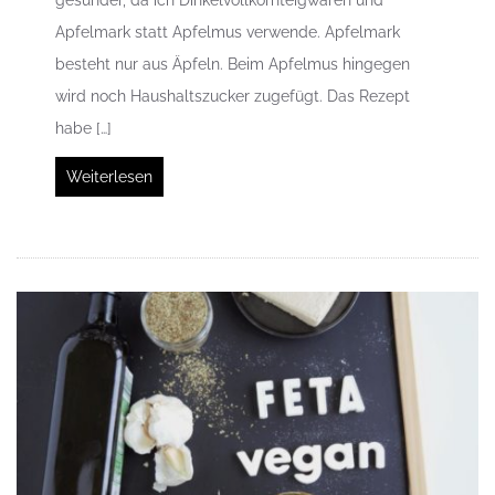
Apfelmark statt Apfelmus verwende. Apfelmark
besteht nur aus Äpfeln. Beim Apfelmus hingegen
wird noch Haushaltszucker zugefügt. Das Rezept
habe […]
Weiterlesen