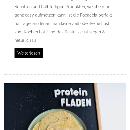
Schritten und halbfertigen Produkten, welche man
ganz easy aufmotzen kann, ist die Focaccia perfekt
für Tage, an denen man keine Zeit oder keine Lust
zum Kochen hat. Und das Beste: sie ist vegan &
natürlich […]
Weiterlesen