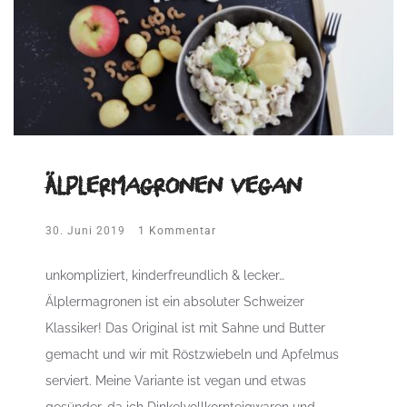
Älplermagronen vegan
30. Juni 2019
1 Kommentar
unkompliziert, kinderfreundlich & lecker…
Älplermagronen ist ein absoluter Schweizer
Klassiker! Das Original ist mit Sahne und Butter
gemacht und wir mit Röstzwiebeln und Apfelmus
serviert. Meine Variante ist vegan und etwas
gesünder, da ich Dinkelvollkornteigwaren und