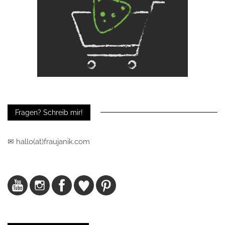
Fragen? Schreib mir!
✉ hallo(at)fraujanik.com