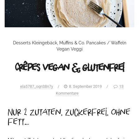
Desserts
Kleingebäck, Muffins & Co.
Pancakes / Waffeln
Vegan
Veggi
Crêpes vegan & glutenfrei
ela5787_oqn38n7y
/
8. September 2019
/
13
Kommentare
Nur 2 Zutaten, zuckerfrei, ohne
fett…