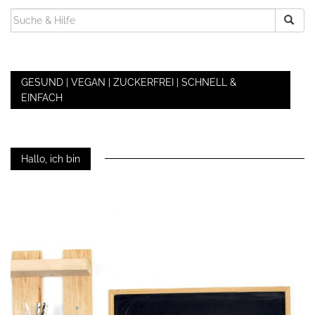
SUCHEN
NACH:
GESUND | VEGAN | ZUCKERFREI | SCHNELL &
EINFACH
Hallo, ich bin