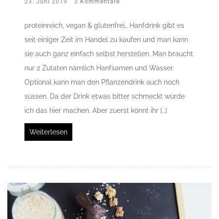
23. Juni 2019
2 Kommentare
proteinreich, vegan & glutenfrei… Hanfdrink gibt es
seit einiger Zeit im Handel zu kaufen und man kann
sie auch ganz einfach selbst herstellen. Man braucht
nur 2 Zutaten nämlich Hanfsamen und Wasser.
Optional kann man den Pflanzendrink auch noch
süssen. Da der Drink etwas bitter schmeckt würde
ich das hier machen. Aber zuerst könnt ihr […]
Weiterlesen