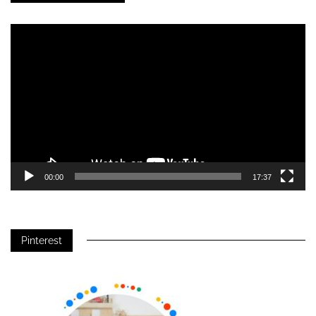
Video-
Player
00:00
17:37
Pinterest