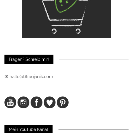
Fragen? Schreib mir!
✉ hallo(at)fraujanik.com
Mein YouTube Kanal