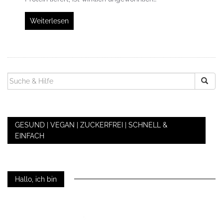
Weiterlesen
SUCHEN
NACH:
GESUND | VEGAN | ZUCKERFREI | SCHNELL &
EINFACH
Hallo, ich bin