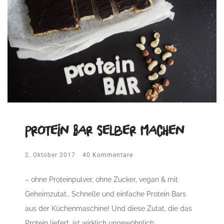
Protein Bar selber machen
2. Oktober 2017
40 Kommentare
– ohne Proteinpulver, ohne Zucker, vegan & mit
Geheimzutat… Schnelle und einfache Protein Bars
aus der Küchenmaschine! Und diese Zutat, die das
Protein liefert, ist wirklich ungewöhnlich…