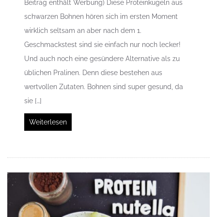
Beitrag enthält Werbung) Diese Proteinkugeln aus
schwarzen Bohnen hören sich im ersten Moment
wirklich seltsam an aber nach dem 1.
Geschmackstest sind sie einfach nur noch lecker!
Und auch noch eine gesündere Alternative als zu
üblichen Pralinen. Denn diese bestehen aus
wertvollen Zutaten. Bohnen sind super gesund, da
sie […]
Weiterlesen