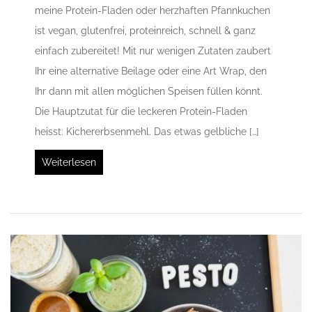
meine Protein-Fladen oder herzhaften Pfannkuchen
ist vegan, glutenfrei, proteinreich, schnell & ganz
einfach zubereitet! Mit nur wenigen Zutaten zaubert
Ihr eine alternative Beilage oder eine Art Wrap, den
Ihr dann mit allen möglichen Speisen füllen könnt.
Die Hauptzutat für die leckeren Protein-Fladen
heisst: Kichererbsenmehl. Das etwas gelbliche […]
Weiterlesen