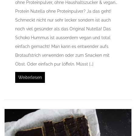
ohne Proteinpulver, ohne Haushaltszucker & vegan…
Protein Nutella ohne Proteinpulver? Ja das geht!
Schmeckt nicht nur sehr lecker sondern ist auch
noch viel gesünder als das Original Nutella! Das
Schoko Hummus ist ausserdem vegan und total
einfach gemacht! Man kann es entwender aufs
Brotaufstrich verwenden oder zum Snacken mit
Obst. Oder einfach pur löffeln. Müsst […]
Weiterlesen