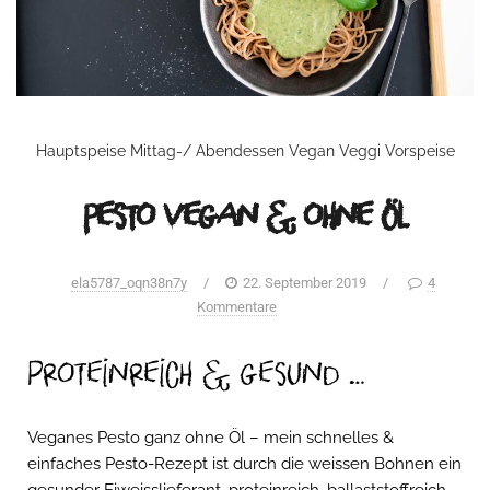
Hauptspeise
Mittag-/ Abendessen
Vegan
Veggi
Vorspeise
Pesto vegan & ohne Öl
ela5787_oqn38n7y
/
22. September 2019
/
4
Kommentare
proteinreich & gesund …
Veganes Pesto ganz ohne Öl – mein schnelles &
einfaches Pesto-Rezept ist durch die weissen Bohnen ein
gesunder Eiweisslieferant, proteinreich, ballaststoffreich