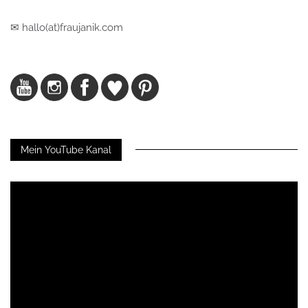
✉ hallo(at)fraujanik.com
Mein YouTube Kanal
Video-
Player