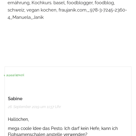
Beitrags-
Navigation
4 KOMMENTARE
Sabine
26. September 2019 um 11:57 Uhr
Hallöchen,
mega coole Idee das Pesto. Ich darf kein Hefe, kann ich
Flohsamenschalen anstelle verwenden?