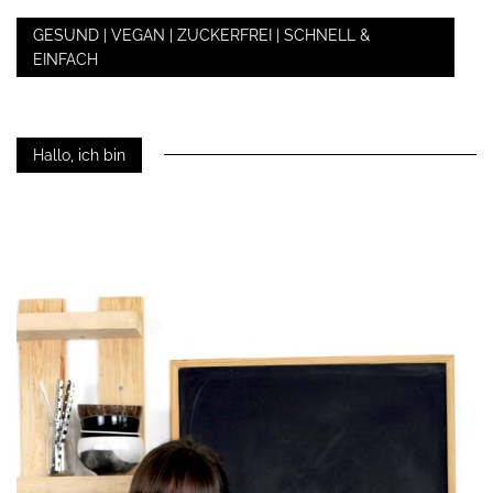
GESUND | VEGAN | ZUCKERFREI | SCHNELL &
EINFACH
Hallo, ich bin