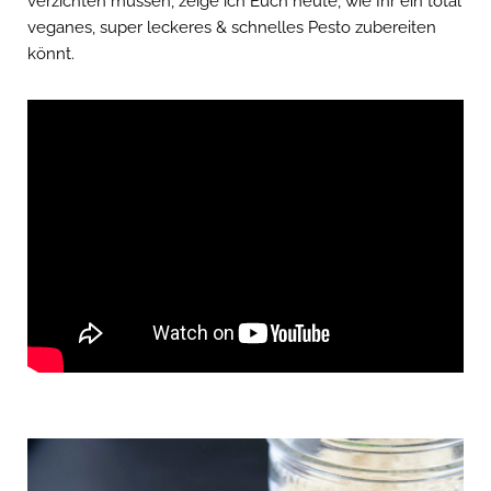
verzichten müssen, zeige ich Euch heute, wie Ihr ein total
veganes, super leckeres & schnelles Pesto zubereiten
könnt.