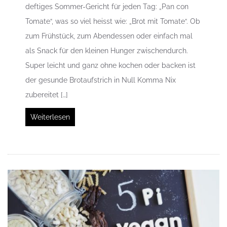
deftiges Sommer-Gericht für jeden Tag: „Pan con
Tomate“, was so viel heisst wie: „Brot mit Tomate“. Ob
zum Frühstück, zum Abendessen oder einfach mal
als Snack für den kleinen Hunger zwischendurch.
Super leicht und ganz ohne kochen oder backen ist
der gesunde Brotaufstrich in Null Komma Nix
zubereitet […]
Weiterlesen