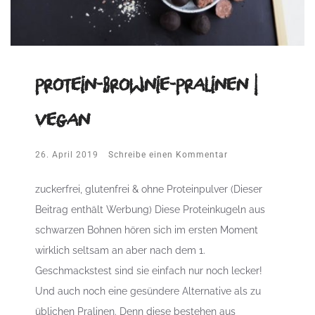
Protein-Brownie-Pralinen |
vegan
26. April 2019
Schreibe einen Kommentar
zuckerfrei, glutenfrei & ohne Proteinpulver (Dieser
Beitrag enthält Werbung) Diese Proteinkugeln aus
schwarzen Bohnen hören sich im ersten Moment
wirklich seltsam an aber nach dem 1.
Geschmackstest sind sie einfach nur noch lecker!
Und auch noch eine gesündere Alternative als zu
üblichen Pralinen. Denn diese bestehen aus