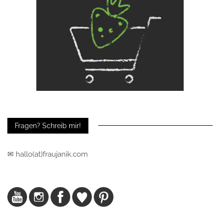
Fragen? Schreib mir!
✉ hallo(at)fraujanik.com