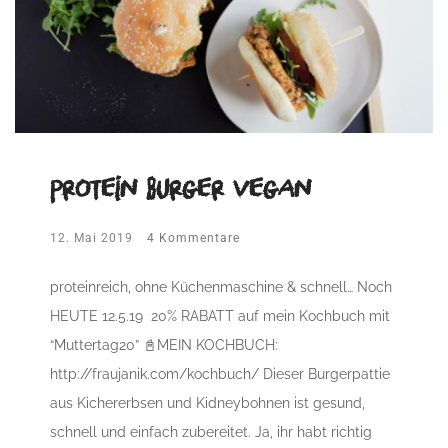
Protein Burger vegan
12. Mai 2019
4 Kommentare
proteinreich, ohne Küchenmaschine & schnell… Noch
HEUTE 12.5.19 20% RABATT auf mein Kochbuch mit
“Muttertag20” 📓MEIN KOCHBUCH:
http://fraujanik.com/kochbuch/ Dieser Burgerpattie
aus Kichererbsen und Kidneybohnen ist gesund,
schnell und einfach zubereitet. Ja, ihr habt richtig