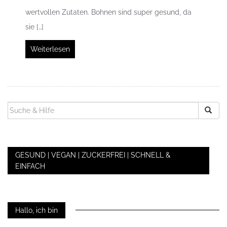
wertvollen Zutaten. Bohnen sind super gesund, da
sie […]
Weiterlesen
SUCHEN
NACH:
GESUND | VEGAN | ZUCKERFREI | SCHNELL &
EINFACH
Hallo, ich bin