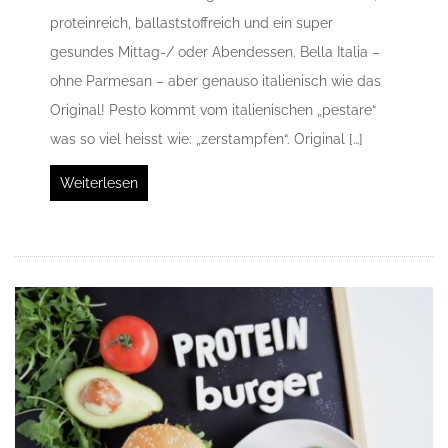
proteinreich, ballaststoffreich und ein super
gesundes Mittag-/ oder Abendessen. Bella Italia –
ohne Parmesan – aber genauso italienisch wie das
Original! Pesto kommt vom italienischen „pestare“
was so viel heisst wie: „zerstampfen“. Original […]
Weiterlesen