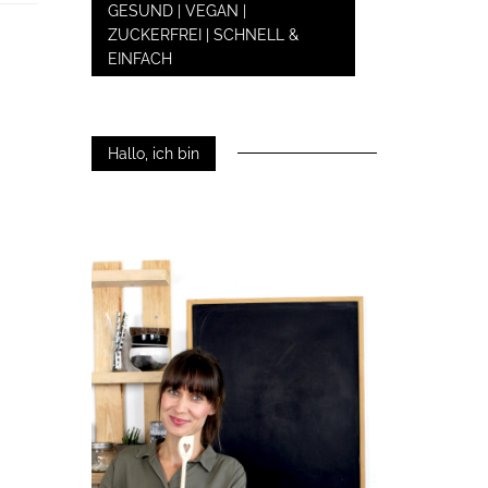
GESUND | VEGAN |
ZUCKERFREI | SCHNELL &
EINFACH
Hallo, ich bin