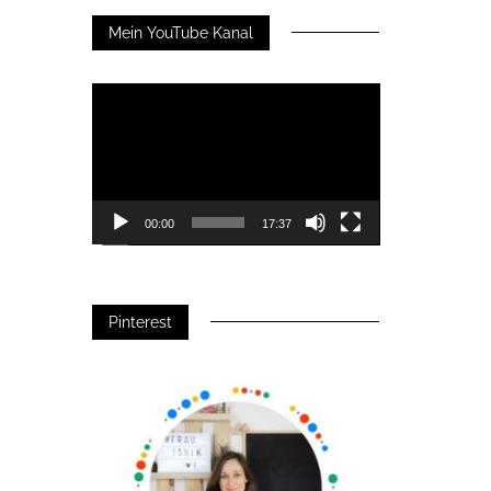
Mein YouTube Kanal
Video-
Player
00:00
17:37
Pinterest