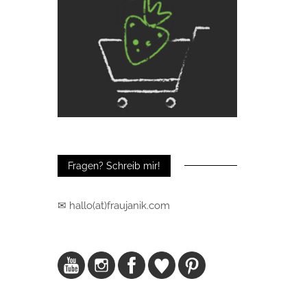
Fragen? Schreib mir!
✉ hallo(at)fraujanik.com