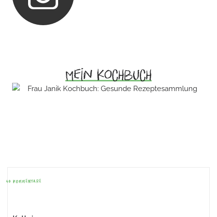
Mein Kochbuch
Beitrags-
Navigation
40 KOMMENTARE