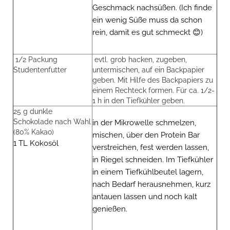
Geschmack nachsüßen. (Ich finde
ein wenig Süße muss da schon
rein, damit es gut schmeckt 😊)
1/2 Packung
evtl. grob hacken, zugeben,
Studentenfutter
untermischen, auf ein Backpapier
geben. Mit Hilfe des Backpapiers zu
einem Rechteck formen. Für ca. 1/2-
1 h in den Tiefkühler geben.
25 g dunkle
Schokolade nach Wahl
in der Mikrowelle schmelzen,
(80% Kakao)
mischen, über den Protein Bar
1 TL Kokosöl
verstreichen, fest werden lassen,
in Riegel schneiden. Im Tiefkühler
in einem Tiefkühlbeutel lagern,
nach Bedarf herausnehmen, kurz
antauen lassen und noch kalt
genießen.