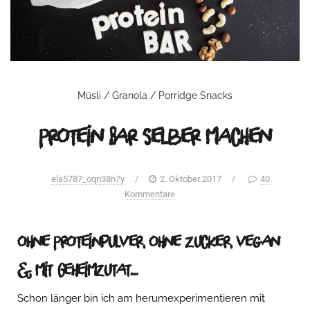
Müsli / Granola / Porridge
Snacks
Protein Bar selber machen
ela5787_oqn38n7y
/
2. Oktober 2017
/
40
Kommentare
ohne Proteinpulver, ohne Zucker, vegan
& mit Geheimzutat
…
Schon länger bin ich am herumexperimentieren mit