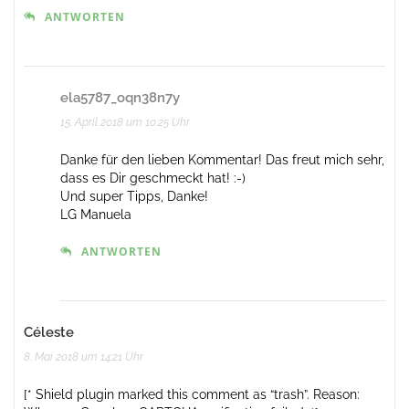
ANTWORTEN
ela5787_oqn38n7y
15. April 2018 um 10:25 Uhr
Danke für den lieben Kommentar! Das freut mich sehr,
dass es Dir geschmeckt hat! :-)
Und super Tipps, Danke!
LG Manuela
ANTWORTEN
Céleste
8. Mai 2018 um 14:21 Uhr
[* Shield plugin marked this comment as “trash”. Reason: