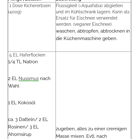
1 Dose Kichererbsen
Flüssigkeit (=Aquafaba) abgießen
(400g)
und im Kühlschrank lagern. Kann als
Ersatz für Eischnee verwendet
werden. (veganer Eischnee)
waschen, abtropfen, abtrocknen in
die Küchenmaschine geben.
5 EL Haferflocken
1/4 TL Natron
2 EL
Nussmus
nach
Wahl
1 EL Kokosöl
ca. 3 Datteln/ 2 EL
Rosinen/ 3 EL
zugeben, alles zu einer cremigen
Ahornsirup
Masse mixen. Evtl. nach