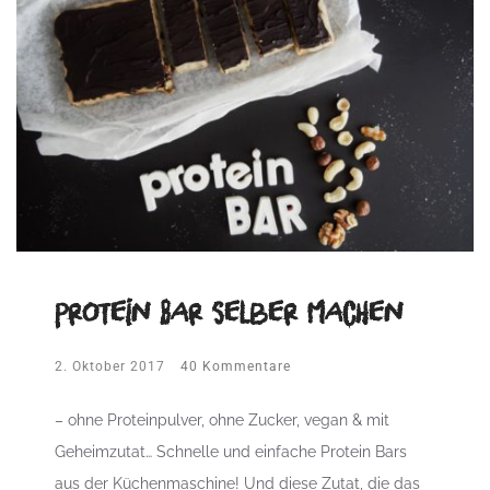
Protein Bar selber machen
2. Oktober 2017
40 Kommentare
– ohne Proteinpulver, ohne Zucker, vegan & mit
Geheimzutat… Schnelle und einfache Protein Bars
aus der Küchenmaschine! Und diese Zutat, die das