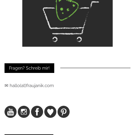
Fragen? Schreib mir!
✉ hallo(at)fraujanik.com