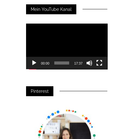
Mein YouTube Kanal
Video-
Player
00:00
17:37
Pinterest