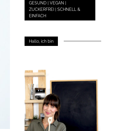
GESUND | VEGAN |
ZUCKERFREI | SCHNELL &
EINFACH
Hallo, ich bin