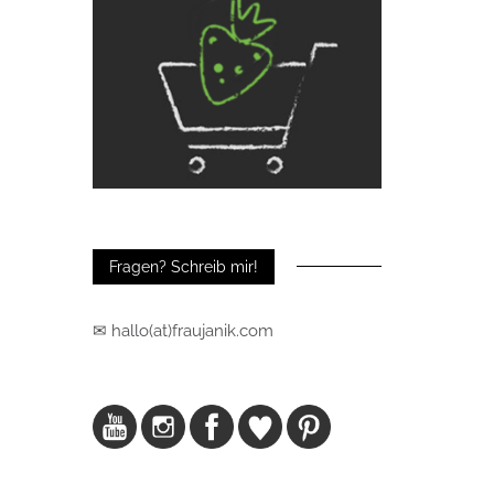
Fragen? Schreib mir!
✉ hallo(at)fraujanik.com