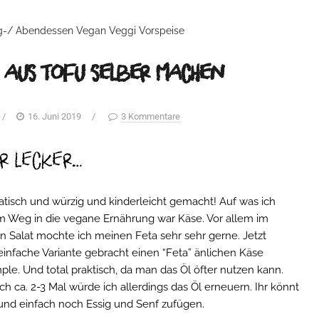
g-/ Abendessen
Vegan
Veggi
Vorspeise
 aus Tofu selber machen
/
16. Juni 2019
/
3 Kommentare
r lecker…
atisch und würzig und kinderleicht gemacht! Auf was ich
m Weg in die vegane Ernährung war Käse. Vor allem im
 Salat mochte ich meinen Feta sehr sehr gerne. Jetzt
einfache Variante gebracht einen “Feta” änlichen Käse
ple. Und total praktisch, da man das Öl öfter nutzen kann.
h ca. 2-3 Mal würde ich allerdings das Öl erneuern. Ihr könnt
nd einfach noch Essig und Senf zufügen.