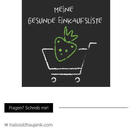
Fragen? Schreib mir!
✉ hallo(at)fraujanik.com