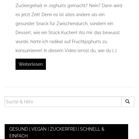
Zuckergehalt in Joghurts gemacht? Nein? Dann wird
es jetzt Zeit! Denn es ist alles andere als ein
gesunder Snack für Zwischendurch, sondern ein
Dessert, wie ein Stück Kuchen! Als mir das bewusst
wurde, hörte ich radikal auf Fruchtjoghurts zu
konsumieren! In diesem Video lernst du, wie du […]
Weiterlesen
SUCHEN
NACH:
GESUND | VEGAN | ZUCKERFREI | SCHNELL &
EINFACH