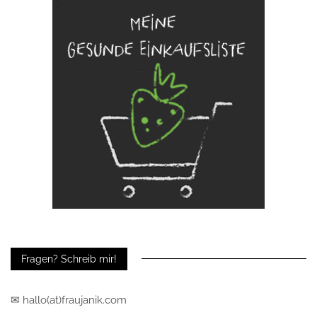
Fragen? Schreib mir!
✉ hallo(at)fraujanik.com