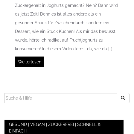
Zuckergehalt in Joghurts gemacht? Nein? Dann wird
es jetzt Zeit! Denn es ist alles andere als ein
gesunder Snack für Zwischendurch, sondern ein
Dessert, wie ein Stück Kuchen! Als mir das bewusst
wurde, hörte ich radikal auf Fruchtjoghurts zu
konsumieren! In diesem Video lernst du, wie du […]
Weiterlesen
SUCHEN
NACH:
GESUND | VEGAN | ZUCKERFREI | SCHNELL &
EINFACH