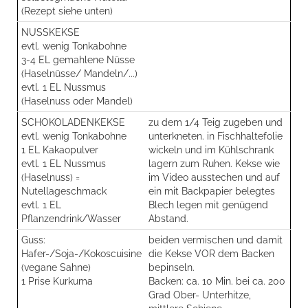
(Rezept siehe unten)
NUSSKEKSE
evtl. wenig Tonkabohne
3-4 EL gemahlene Nüsse
(Haselnüsse/ Mandeln/...)
evtl. 1 EL Nussmus
(Haselnuss oder Mandel)
SCHOKOLADENKEKSE
zu dem 1/4 Teig zugeben und
evtl. wenig Tonkabohne
unterkneten. in Fischhaltefolie
1 EL Kakaopulver
wickeln und im Kühlschrank
evtl. 1 EL Nussmus
lagern zum Ruhen. Kekse wie
(Haselnuss) =
im Video ausstechen und auf
Nutellageschmack
ein mit Backpapier belegtes
evtl. 1 EL
Blech legen mit genügend
Pflanzendrink/Wasser
Abstand.
Guss:
beiden vermischen und damit
Hafer-/Soja-/Kokoscuisine
die Kekse VOR dem Backen
(vegane Sahne)
bepinseln.
1 Prise Kurkuma
Backen: ca. 10 Min. bei ca. 200
Grad Ober- Unterhitze,