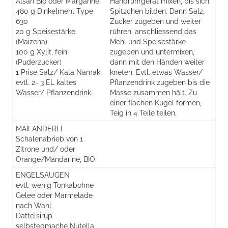
Alsan Bio oder Margarine
Handrührgerät mixen, bis sich
480 g Dinkelmehl Type
Spitzchen bilden. Dann Salz,
630
Zucker zugeben und weiter
20 g Speisestärke
rühren, anschliessend das
(Maizena)
Mehl und Speisestärke
100 g Xylit, fein
zugeben und untermixen,
(Puderzucker)
dann mit den Händen weiter
1 Prise Salz/ Kala Namak
kneten. Evtl. etwas Wasser/
evtl. 2- 3 EL kaltes
Pflanzendrink zugeben bis die
Wasser/ Pflanzendrink
Masse zusammen hält. Zu
einer flachen Kugel formen,
Teig in 4 Teile teilen.
MAILÄNDERLI
Schalenabrieb von 1
Zitrone und/ oder
Orange/Mandarine, BIO
ENGELSAUGEN
evtl. wenig Tonkabohne
Gelee oder Marmelade
nach Wahl
Dattelsirup
selbstegmache Nutella