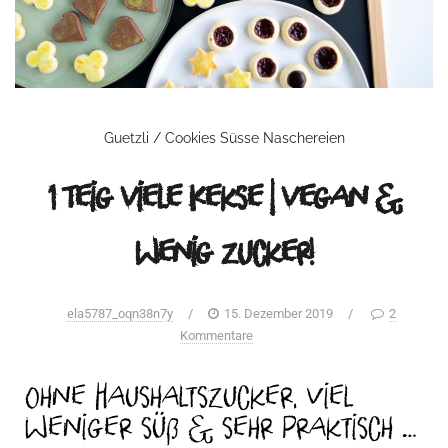
Guetzli / Cookies
Süsse Naschereien
1 Teig viele Kekse | vegan &
wenig Zucker!
ela5787_oqn38n7y
/
15. Dezember 2019
/
2
Kommentare
Ohne Haushaltszucker, viel
weniger süß & sehr praktisch …