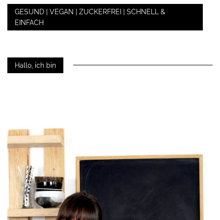
GESUND | VEGAN | ZUCKERFREI | SCHNELL &
EINFACH
Hallo, ich bin