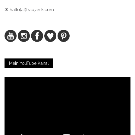
✉ hallo(at)fraujanik.com
Mein YouTube Kanal
Video-
Player