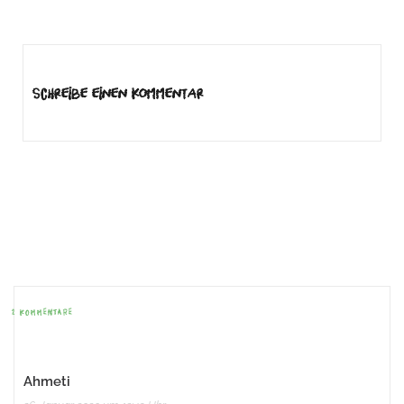
Beitrags-
Navigation
Schreibe einen Kommentar
Beitrags-
Navigation
2 KOMMENTARE
Ahmeti