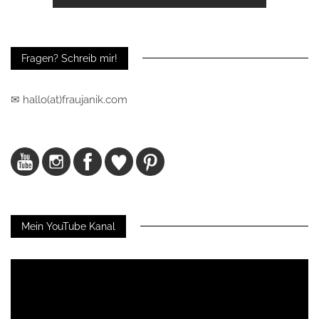
Fragen? Schreib mir!
✉ hallo(at)fraujanik.com
Mein YouTube Kanal
Video-
Player