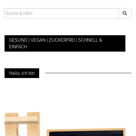
SUCHEN
NACH:
GESUND | VEGAN | ZUCKERFREI | SCHNELL &
EINFACH
Hallo, ich bin