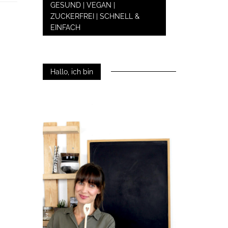
GESUND | VEGAN |
ZUCKERFREI | SCHNELL &
EINFACH
Hallo, ich bin