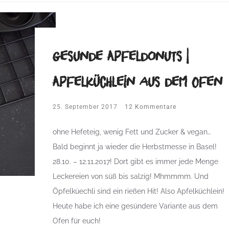
gesunde Apfeldonuts |
Apfelküchlein aus dem Ofen
25. September 2017
12 Kommentare
ohne Hefeteig, wenig Fett und Zucker & vegan…
Bald beginnt ja wieder die Herbstmesse in Basel!
28.10. – 12.11.2017! Dort gibt es immer jede Menge
Leckereien von süß bis salzig! Mhmmmm. Und
Öpfelküechli sind ein rießen Hit! Also Apfelküchlein!
Heute habe ich eine gesündere Variante aus dem
Ofen für euch!