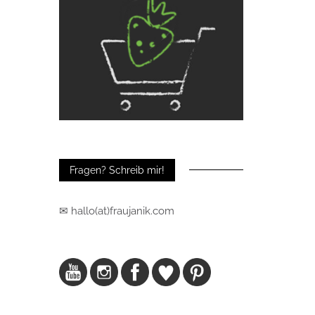
Fragen? Schreib mir!
✉ hallo(at)fraujanik.com