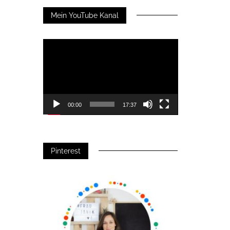
Mein YouTube Kanal
Video-
Player
00:00
17:37
Pinterest