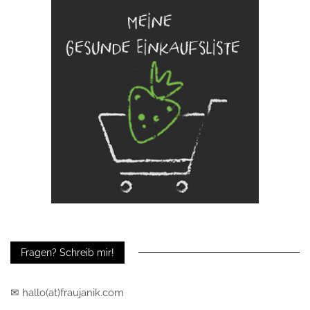
Fragen? Schreib mir!
✉ hallo(at)fraujanik.com