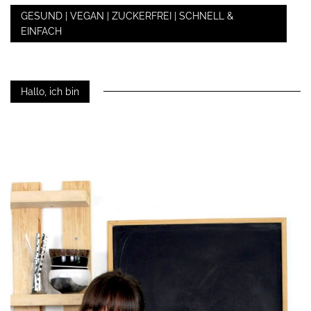
GESUND | VEGAN | ZUCKERFREI | SCHNELL &
EINFACH
Hallo, ich bin