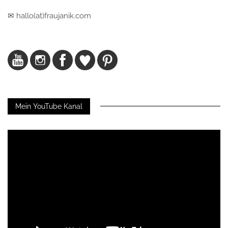
✉ hallo(at)fraujanik.com
Mein YouTube Kanal
Video-
Player