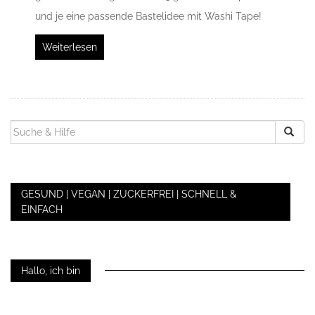
und je eine passende Bastelidee mit Washi Tape!
Weiterlesen
SUCHEN
NACH:
GESUND | VEGAN | ZUCKERFREI | SCHNELL &
EINFACH
Hallo, ich bin