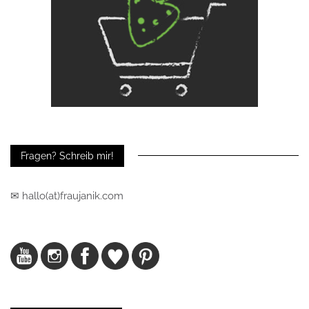
Fragen? Schreib mir!
✉ hallo(at)fraujanik.com