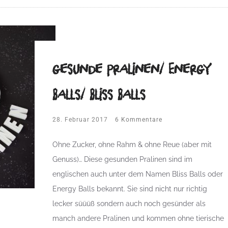
gesunde Pralinen/ Energy
Balls/ Bliss Balls
28. Februar 2017
6 Kommentare
Ohne Zucker, ohne Rahm & ohne Reue (aber mit
Genuss)… Diese gesunden Pralinen sind im
englischen auch unter dem Namen Bliss Balls oder
Energy Balls bekannt. Sie sind nicht nur richtig
lecker süüüß sondern auch noch gesünder als
manch andere Pralinen und kommen ohne tierische