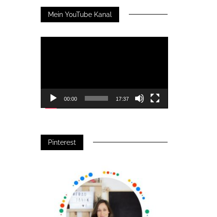
Mein YouTube Kanal
Video-
Player
00:00
17:37
Pinterest