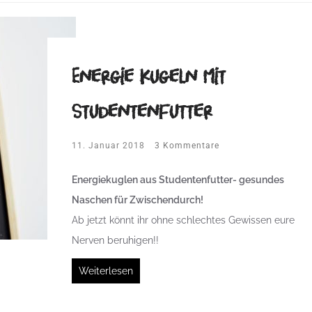
Energie Kugeln mit
Studentenfutter
11. Januar 2018
3 Kommentare
Energiekuglen aus Studentenfutter- gesundes
Naschen für Zwischendurch!
Ab jetzt könnt ihr ohne schlechtes Gewissen eure
Nerven beruhigen!!
Weiterlesen