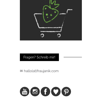
Fragen? Schreib mir!
✉ hallo(at)fraujanik.com