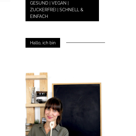
GESUND | VEGAN |
ZUCKERFREI | SCHNELL &
EINFACH
Hallo, ich bin