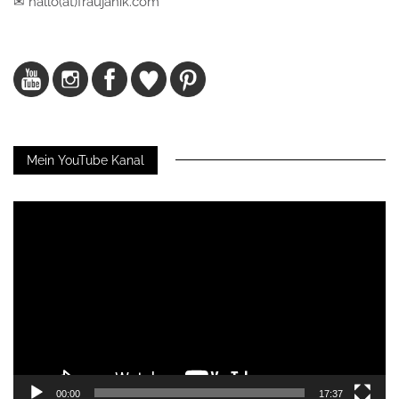
✉ hallo(at)fraujanik.com
Mein YouTube Kanal
Video-
Player
00:00
17:37