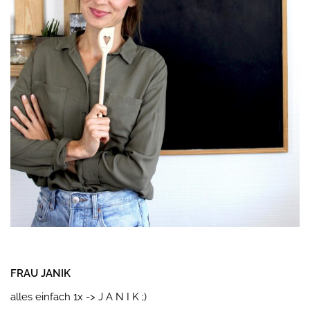
FRAU JANIK
alles einfach 1x -> J A N I K ;)