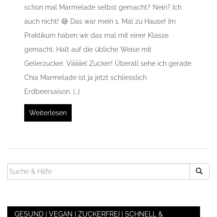
schon mal Marmelade selbst gemacht? Nein? Ich
auch nicht! 😅 Das war mein 1. Mal zu Hause! Im
Praktikum haben wir das mal mit einer Klasse
gemacht. Halt auf die übliche Weise mit
Gelierzucker. Viiiiiiiel Zucker! Überall sehe ich gerade
Chia Marmelade ist ja jetzt schliesslich
Erdbeersaison. […]
Weiterlesen
SUCHEN
NACH:
GESUND | VEGAN | ZUCKERFREI | SCHNELL &