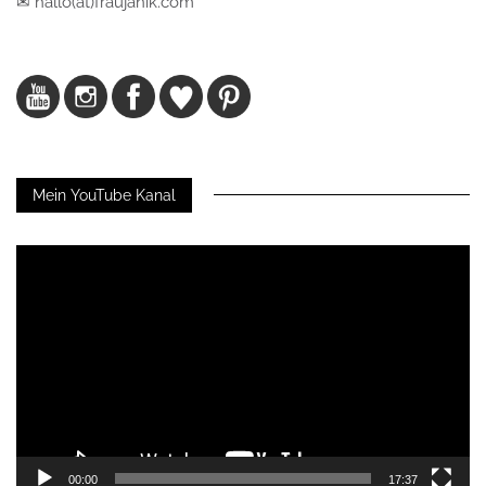
✉ hallo(at)fraujanik.com
Mein YouTube Kanal
Video-
Player
00:00
17:37