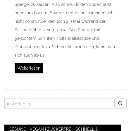
Spargel zu kaufen! Also schnell in den Supermarkt
oder zum Bauern! Spargel gibt es bei mir eigentlich
nicht so oft. Aber dennoch 2-3 Mal während der
Saison. Früher kannte ich weißen Spargel mit
gekochtem Schinken, Hollandaisesauce und
Pfannkuchen dazu. Schmeckt zwar lecker, kann man
sich auch ab […]
Weiterlesen
SUCHEN
NACH:
GESUND | VEGAN | ZUCKERFREI | SCHNELL &