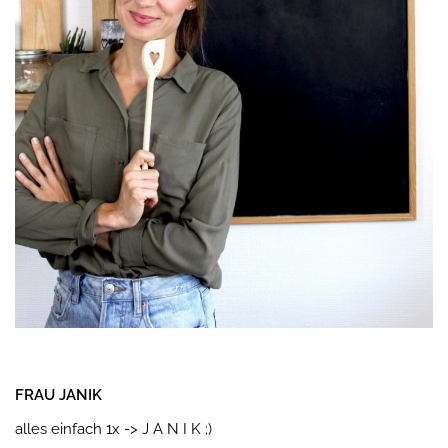
FRAU JANIK
alles einfach 1x -> J A N I K ;)