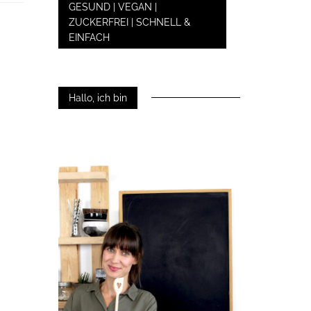
GESUND | VEGAN |
ZUCKERFREI | SCHNELL &
EINFACH
Hallo, ich bin