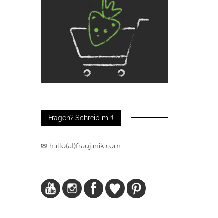
Fragen? Schreib mir!
✉ hallo(at)fraujanik.com