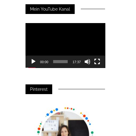
Mein YouTube Kanal
Video-
Player
00:00
17:37
Pinterest