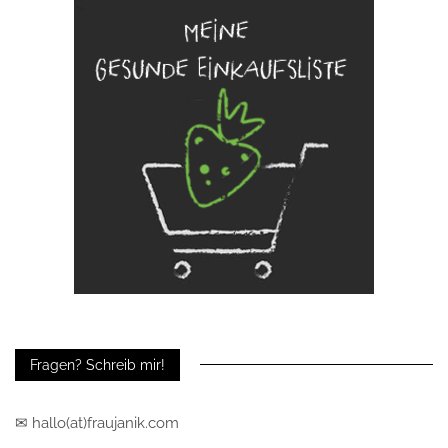
Fragen? Schreib mir!
✉ hallo(at)fraujanik.com