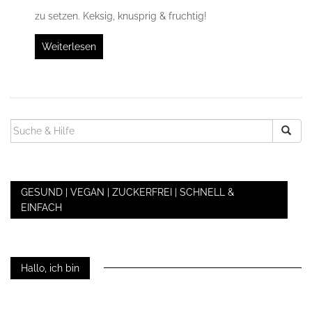
zu setzen. Keksig, knusprig & fruchtig!
Weiterlesen
SUCHEN
NACH:
GESUND | VEGAN | ZUCKERFREI | SCHNELL &
EINFACH
Hallo, ich bin