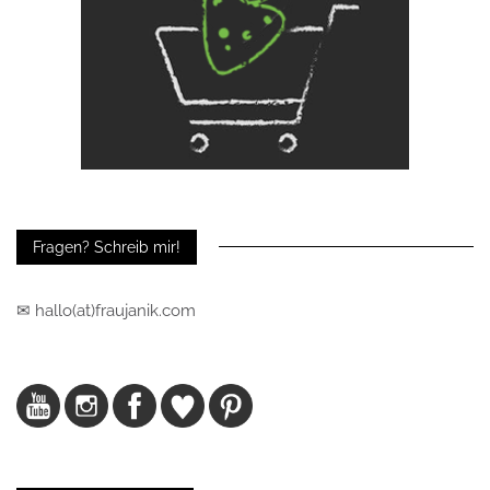
Fragen? Schreib mir!
✉ hallo(at)fraujanik.com