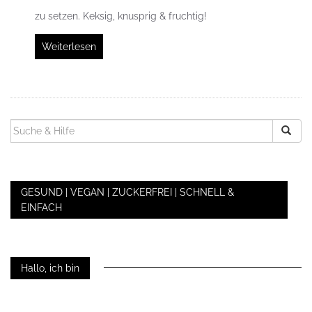
zu setzen. Keksig, knusprig & fruchtig!
Weiterlesen
SUCHEN
NACH:
GESUND | VEGAN | ZUCKERFREI | SCHNELL &
EINFACH
Hallo, ich bin