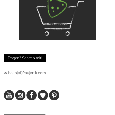
Fragen? Schreib mir!
✉ hallo(at)fraujanik.com