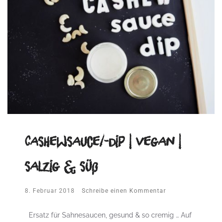
Cashewsauce/-dip | vegan |
salzig & süß
8. Februar 2018
Schreibe einen Kommentar
Ersatz für Sahnesaucen, gesund & so cremig … Auf