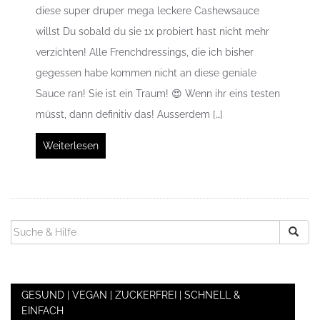
diese super druper mega leckere Cashewsauce
willst Du sobald du sie 1x probiert hast nicht mehr
verzichten! Alle Frenchdressings, die ich bisher
gegessen habe kommen nicht an diese geniale
Sauce ran! Sie ist ein Traum! 😍 Wenn ihr eins testen
müsst, dann definitiv das! Ausserdem […]
Weiterlesen
SUCHEN
NACH:
GESUND | VEGAN | ZUCKERFREI | SCHNELL &
EINFACH