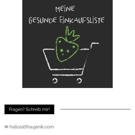
Fragen? Schreib mir!
✉ hallo(at)fraujanik.com