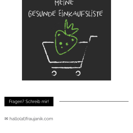
Fragen? Schreib mir!
✉ hallo(at)fraujanik.com