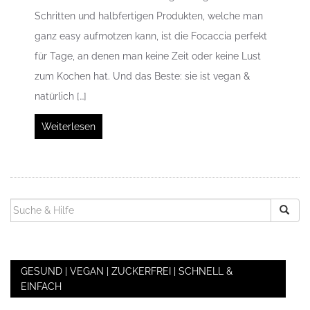
Schritten und halbfertigen Produkten, welche man
ganz easy aufmotzen kann, ist die Focaccia perfekt
für Tage, an denen man keine Zeit oder keine Lust
zum Kochen hat. Und das Beste: sie ist vegan &
natürlich […]
Weiterlesen
SUCHEN
NACH:
GESUND | VEGAN | ZUCKERFREI | SCHNELL &
EINFACH