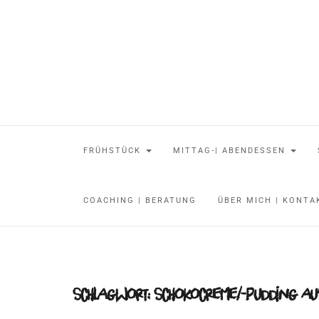
FRÜHSTÜCK
MITTAG-| ABENDESSEN
COACHING | BERATUNG
ÜBER MICH | KONT
Schlagwort:
Schokocreme/-pudding aus