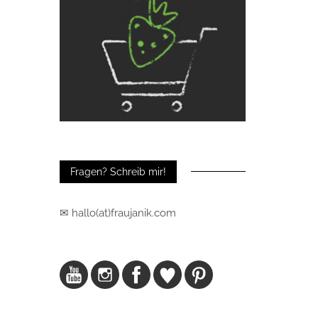
Fragen? Schreib mir!
✉ hallo(at)fraujanik.com