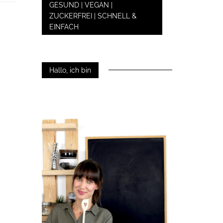
GESUND | VEGAN |
ZUCKERFREI | SCHNELL &
EINFACH
Hallo, ich bin