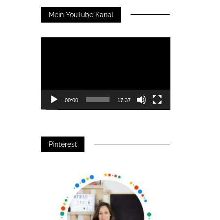
Mein YouTube Kanal
Video-
Player
00:00
17:37
Pinterest