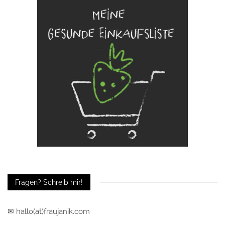
Fragen? Schreib mir!
✉ hallo(at)fraujanik.com