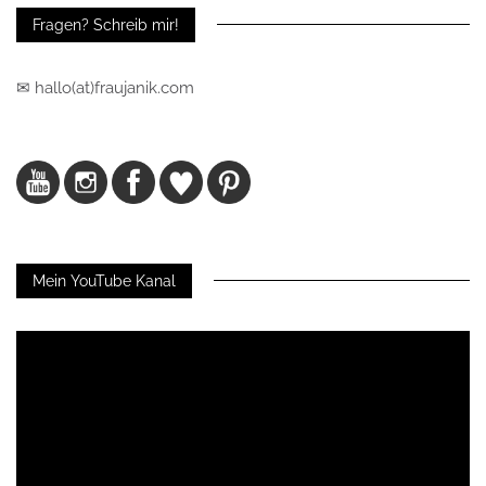
Fragen? Schreib mir!
✉ hallo(at)fraujanik.com
Mein YouTube Kanal
Video-
Player