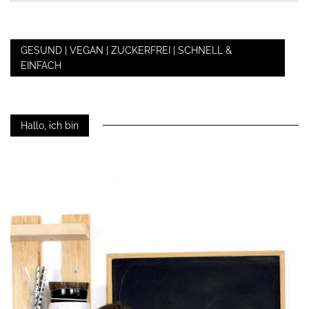
GESUND | VEGAN | ZUCKERFREI | SCHNELL &
EINFACH
Hallo, ich bin