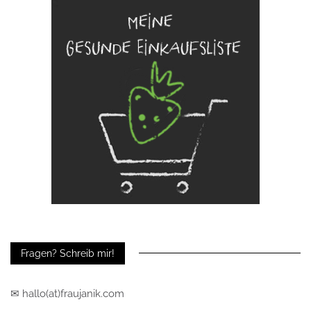
Fragen? Schreib mir!
✉ hallo(at)fraujanik.com