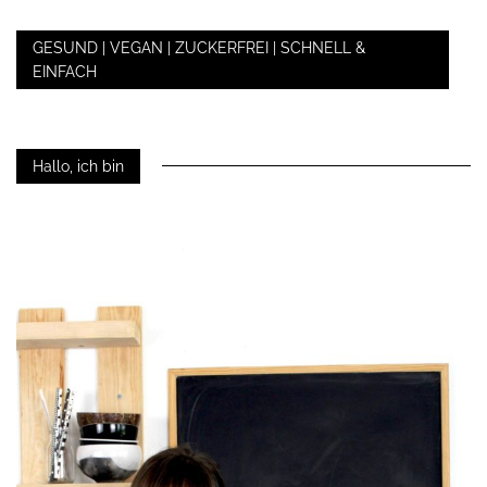
GESUND | VEGAN | ZUCKERFREI | SCHNELL &
EINFACH
Hallo, ich bin