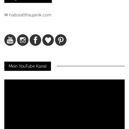
✉ hallo(at)fraujanik.com
Mein YouTube Kanal
Video-
Player