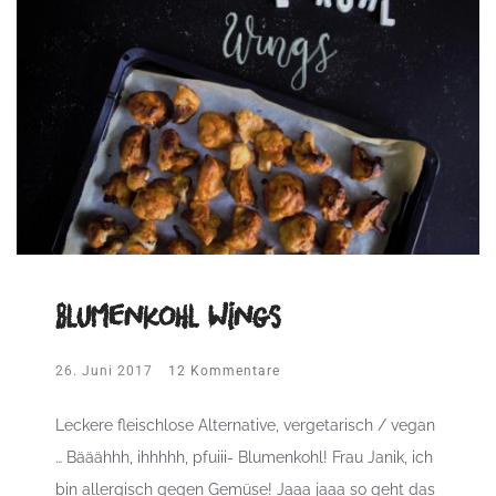
Blumenkohl Wings
26. Juni 2017
12 Kommentare
Leckere fleischlose Alternative, vergetarisch / vegan
… Bääähhh, ihhhhh, pfuiii- Blumenkohl! Frau Janik, ich
bin allergisch gegen Gemüse! Jaaa jaaa so geht das