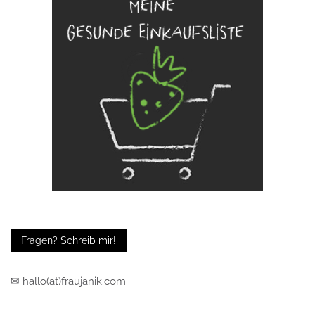
Fragen? Schreib mir!
✉ hallo(at)fraujanik.com