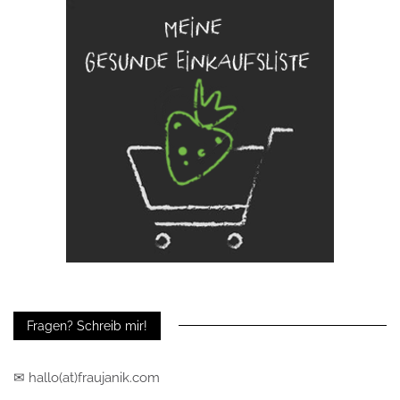
Fragen? Schreib mir!
✉ hallo(at)fraujanik.com