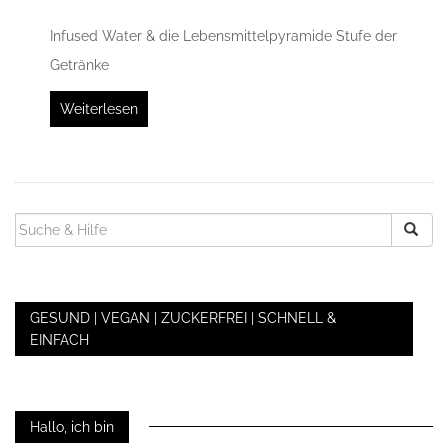
Infused Water & die Lebensmittelpyramide Stufe der
Getränke
Weiterlesen
SUCHEN
NACH:
GESUND | VEGAN | ZUCKERFREI | SCHNELL &
EINFACH
Hallo, ich bin