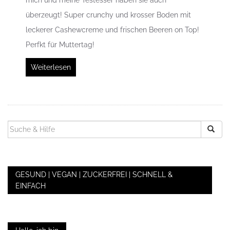
überzeugt! Super crunchy und krosser Boden mit
leckerer Cashewcreme und frischen Beeren on Top!
Perfkt für Muttertag!
Weiterlesen
SUCHEN
NACH:
GESUND | VEGAN | ZUCKERFREI | SCHNELL &
EINFACH