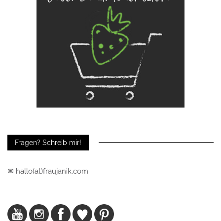
Fragen? Schreib mir!
✉ hallo(at)fraujanik.com