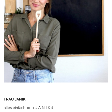
FRAU JANIK
alles einfach 1x -> J A N I K ;)