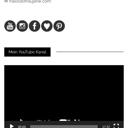
✉ hallo(at)fraujanik.com
Mein YouTube Kanal
Video-
Player
00:00
17:37