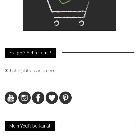
Fragen? Schreib mir!
✉ hallo(at)fraujanik.com
Mein YouTube Kanal