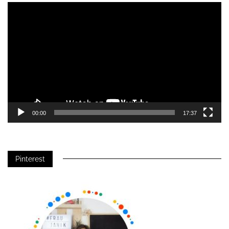
Video-
Player
00:00
17:37
Pinterest