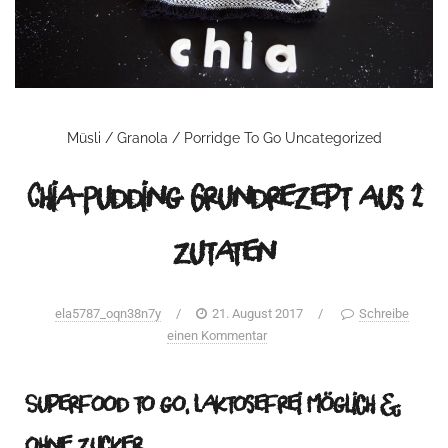
Müsli / Granola / Porridge
To Go
Uncategorized
Chia-Pudding Grundrezept aus 2
Zutaten
ela5787_oqn38n7y
/
21. August 2017
/
Schreibe
einen Kommentar
Superfood to go, Laktosefrei möglich &
ohne Zucker …