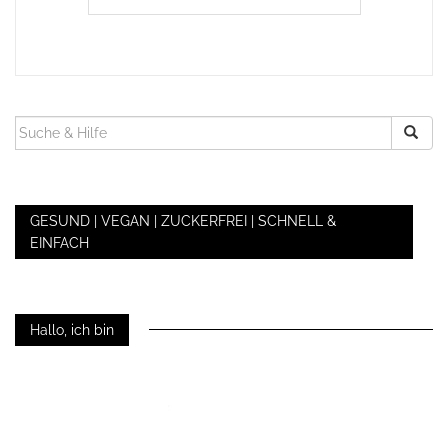
SUCHEN
NACH:
GESUND | VEGAN | ZUCKERFREI | SCHNELL &
EINFACH
Hallo, ich bin