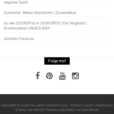
veganes Sushi
Zuckerfrei- Meine Geschichte | Zuckerdetox
So viel ZUCKER ist in JOGHURTS! | Ein Vergleich |
Erschreckend UNGESUND!
schnelle Focaccia
Folge mir!
Copyright © 2019 Frau Janik | Probiert`s aus - Probier`s auch! | Impressum
Theme von
MOOZ Themes
unterstützt von
WordPress