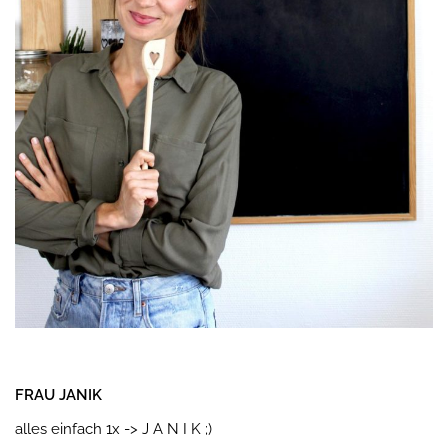
FRAU JANIK
alles einfach 1x -> J A N I K ;)