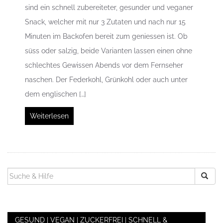
sind ein schnell zubereiteter, gesunder und veganer
Snack, welcher mit nur 3 Zutaten und nach nur 15
Minuten im Backofen bereit zum geniessen ist. Ob
süss oder salzig, beide Varianten lassen einen ohne
schlechtes Gewissen Abends vor dem Fernseher
naschen. Der Federkohl, Grünkohl oder auch unter
dem englischen […]
Weiterlesen
SUCHEN
NACH:
GESUND | VEGAN | ZUCKERFREI | SCHNELL &