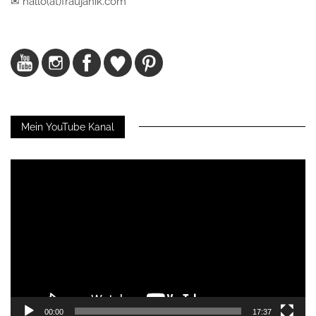
✉ hallo(at)fraujanik.com
Mein YouTube Kanal
Video-
Player
00:00
17:37