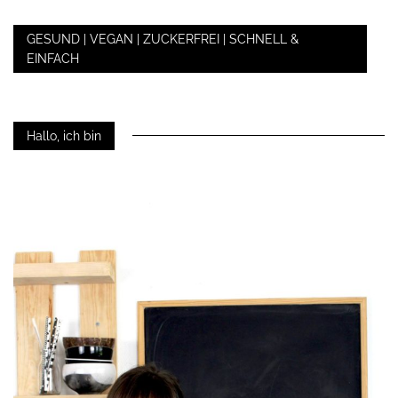
GESUND | VEGAN | ZUCKERFREI | SCHNELL &
EINFACH
Hallo, ich bin