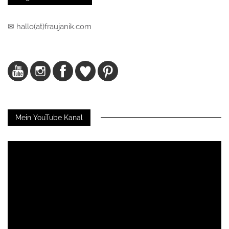
✉ hallo(at)fraujanik.com
Mein YouTube Kanal
Video-
Player