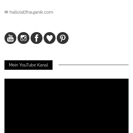
✉ hallo(at)fraujanik.com
Mein YouTube Kanal
Video-
Player