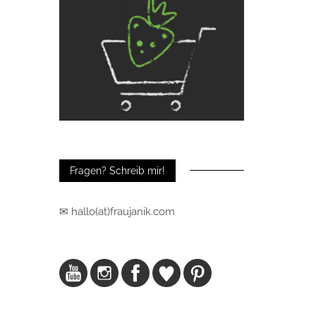
Fragen? Schreib mir!
✉ hallo(at)fraujanik.com