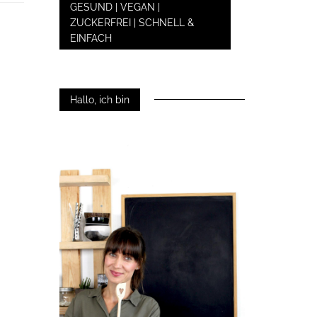
GESUND | VEGAN |
ZUCKERFREI | SCHNELL &
EINFACH
Hallo, ich bin