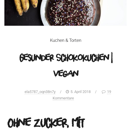
Kuchen & Torten
Gesunder Schokokuchen |
vegan
ela5787_oqn38n7y
/
5. April 2018
/
19
Kommentare
Ohne Zucker, mit