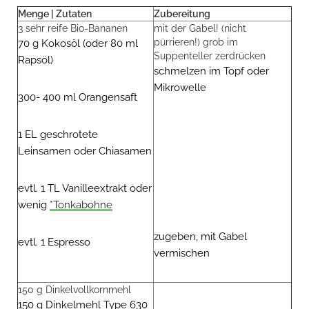
Menge | Zutaten
Zubereitung
3 sehr reife Bio-Bananen
mit der Gabel! (nicht
pürrieren!) grob im
70 g Kokosöl (oder 80 ml
Suppenteller zerdrücken
Rapsöl)
schmelzen im Topf oder
Mikrowelle
300- 400 ml Orangensaft
1 EL geschrotete
Leinsamen oder Chiasamen
evtl. 1 TL Vanilleextrakt oder
wenig
*Tonkabohne
zugeben, mit Gabel
evtl. 1 Espresso
vermischen
150 g Dinkelvollkornmehl
150 g Dinkelmehl Type 630