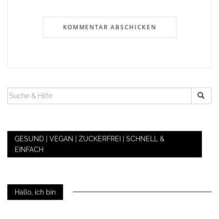
SUCHEN
NACH:
GESUND | VEGAN | ZUCKERFREI | SCHNELL &
EINFACH
Hallo, ich bin