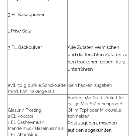
3 EL Kakaopulver
1 Prise Salz
3 TL Backpulver
Alle Zutaten vermischen
und die feuchten Zutaten zu
den trockenen geben. Kurz
unterrühren
evtl. 50 g dunkle Schokolade
klein hacken, zugeben.
mind. 80% Kakaogehalt
Backen: 180 Grad Umluft für
ca. 30 Min. Stäbchenprobe!
Glasur / Frosting:
Öl im Topf oder Mikrowelle
2 EL Kokosöl
schmelzen
1 EL Cashewmus/
Rest zugeben, mischen
Mandelmus/ Haselnussmus
auf den abgekühlten
1 EL Ahornsirup