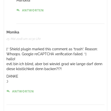
Manuela
ANTWORTEN
Monika
25. Mai 2018 um 10:30 Uhr
[* Shield plugin marked this comment as “trash”. Reason:
Whoops. Google reCAPTCHA verification failed. *]
hallo!
evtl bin ich blind, aber bei wieviel grad wie lange darf denn
diese köstlichkeit denn backen?!?!
DANKE
;)
ANTWORTEN