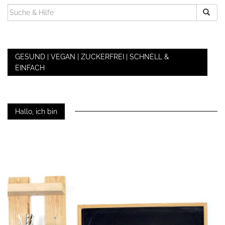
SUCHEN
NACH:
GESUND | VEGAN | ZUCKERFREI | SCHNELL &
EINFACH
Hallo, ich bin