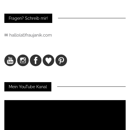
Fragen? Schreib mir!
✉ hallo(at)fraujanik.com
Mein YouTube Kanal
Video-
Player