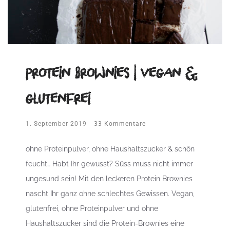
Protein Brownies | vegan &
glutenfrei
1. September 2019
33 Kommentare
ohne Proteinpulver, ohne Haushaltszucker & schön
feucht… Habt Ihr gewusst? Süss muss nicht immer
ungesund sein! Mit den leckeren Protein Brownies
nascht Ihr ganz ohne schlechtes Gewissen. Vegan,
glutenfrei, ohne Proteinpulver und ohne
Haushaltszucker sind die Protein-Brownies eine