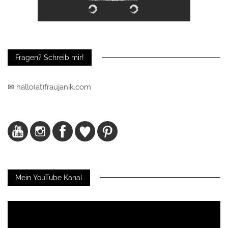
Fragen? Schreib mir!
✉ hallo(at)fraujanik.com
Mein YouTube Kanal
Video-
Player